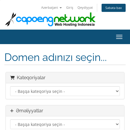
Azerbaijani
Giriş
Qeydiyyat
Səbətə bax
Naviq
Domen adınızı seçin...
Kateqoriyalar
Əməliyyatlar