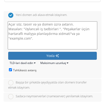
Yeni domen adı əlavə etmək istəyirəm.
Yoxla
TLD-ləri daxil edin
Maksimum uzunluq
Təhlükəsiz axtarış
Başqa bir şirkətdə qeydiyyatda olan domeni transfer
etmək istəyirəm.
Sadəcə neymserverləri (nameserver) yeniləmək istəyirəm.