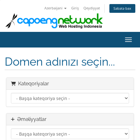
Azerbaijani
Giriş
Qeydiyyat
Səbətə bax
Naviq
Domen adınızı seçin...
Kateqoriyalar
Əməliyyatlar