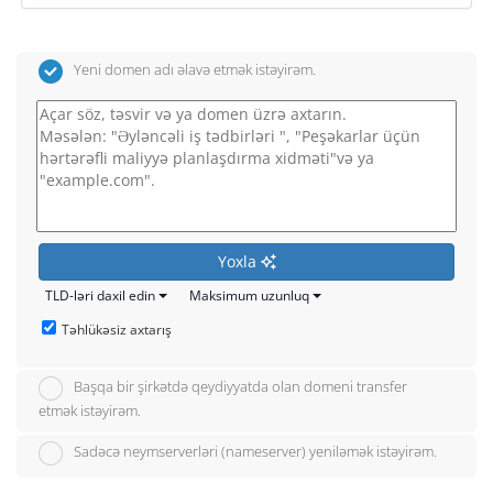
Yeni domen adı əlavə etmək istəyirəm.
Yoxla
TLD-ləri daxil edin
Maksimum uzunluq
Təhlükəsiz axtarış
Başqa bir şirkətdə qeydiyyatda olan domeni transfer
etmək istəyirəm.
Sadəcə neymserverləri (nameserver) yeniləmək istəyirəm.