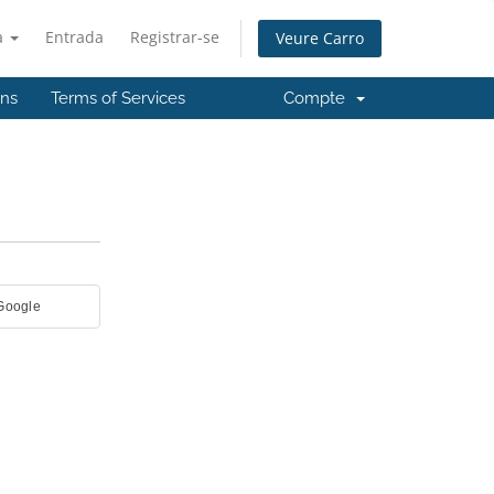
à
Entrada
Registrar-se
Veure Carro
'ns
Terms of Services
Compte
 Google