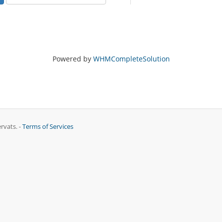
Powered by
WHMCompleteSolution
rvats. -
Terms of Services