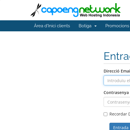
Àrea d'Inici clients
Botiga
Promocions
Entr
Direcció Emai
Contrasenya
Recordar 