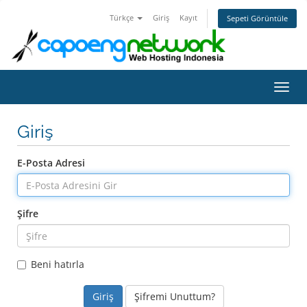
Türkçe
Giriş
Kayıt
Sepeti Görüntüle
Gezin
Giriş
E-Posta Adresi
Şifre
Beni hatırla
Şifremi Unuttum?