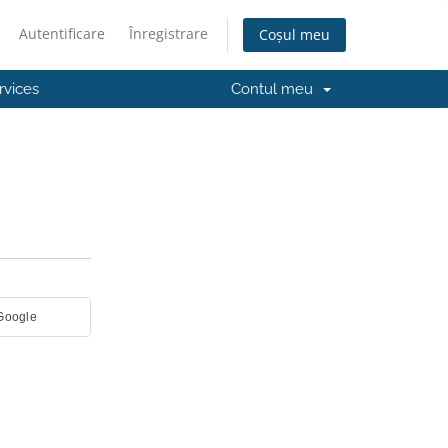
Autentificare
Înregistrare
Coșul meu
rvices
Contul meu
 Google