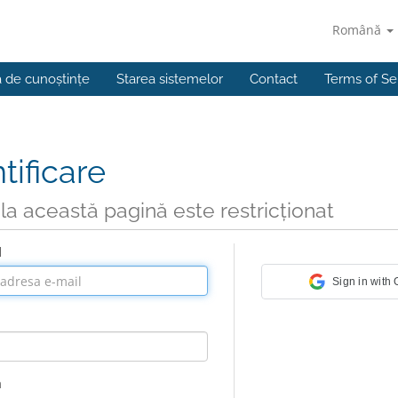
Română
a de cunoștințe
Starea sistemelor
Contact
Terms of Se
tificare
la această pagină este restricționat
l
Sign in with
a