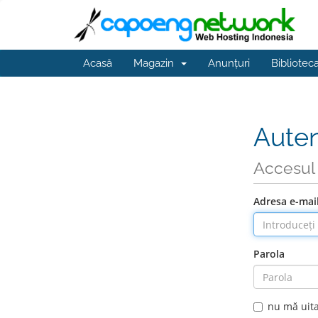
Acasă
Magazin
Anunțuri
Bibliotec
Auten
Accesul 
Adresa e-mai
Parola
nu mă uit