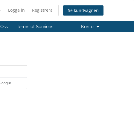
Logga in
Registrera
Se kundvagnen
 Oss
Terms of Services
Konto
 Google