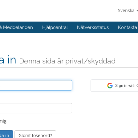
Svenska
 & Meddelanden
Hjälpcentral
Nätverksstatus
Kontakta
a in
Denna sida är privat/skyddad
Sign in with
mig
Glömt lösenord?